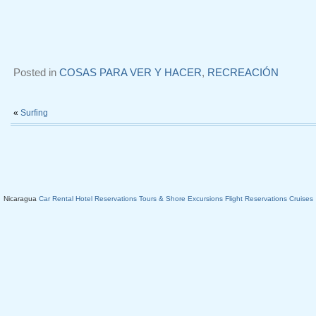
Posted in
COSAS PARA VER Y HACER
,
RECREACIÓN
«
Surfing
Nicaragua
Car Rental
Hotel Reservations
Tours & Shore Excursions
Flight Reservations
Cruises