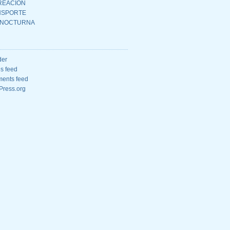
REACIÓN
NSPORTE
 NOCTURNA
der
es feed
ents feed
Press.org