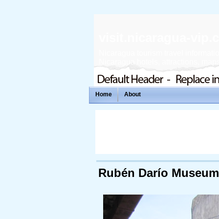
visit.nicaragua-vip
Nicaragua tourism travel informatio
Nicaragua hotels, attractions, maps,
Home
About
Rubén Darío Museum