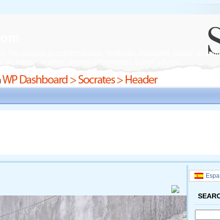
.com
n, Nicaragua accommodation, festivals, transport, maps, activiti
 pictures, weather, airport information, travel advice.
Espa
SEAR
Search
for: