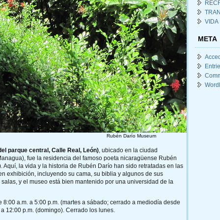
REC
TRA
VIDA
META
Acce
Entri
Comm
Word
Rubén Darío Museum
l parque central, Calle Real, León)
, ubicado en la ciudad
 Managua), fue la residencia del famoso poeta nicaragüense Rubén
 Aquí, la vida y la historia de Rubén Darío han sido retratadas en las
n exhibición, incluyendo su cama, su biblia y algunos de sus
as salas, y el museo está bien mantenido por una universidad de la
e 8:00 a.m. a 5:00 p.m. (martes a sábado; cerrado a mediodía desde
. a 12:00 p.m. (domingo). Cerrado los lunes.