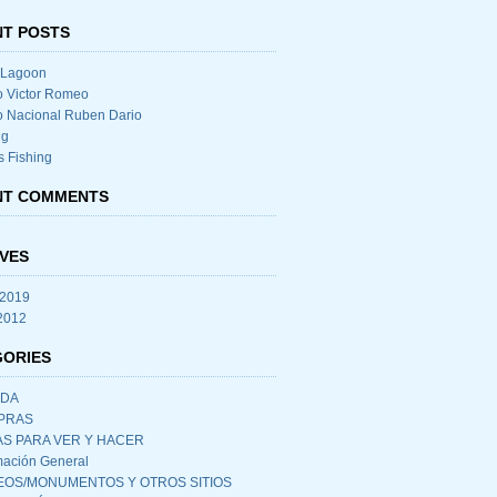
T POSTS
 Lagoon
o Victor Romeo
o Nacional Ruben Dario
ng
s Fishing
NT COMMENTS
VES
 2019
 2012
GORIES
IDA
PRAS
S PARA VER Y HACER
mación General
OS/MONUMENTOS Y OTROS SITIOS