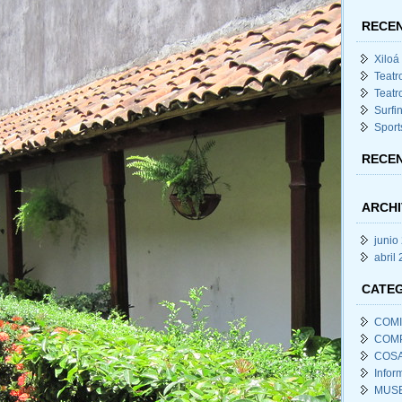
RECEN
Xiloá
Teatr
Teatr
Surfi
Sport
RECE
ARCHI
junio
abril
CATE
COM
COM
COSA
Infor
MUSE