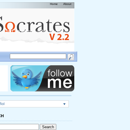
Home
About
es and attractions in Nicaragua,
ñol
CH